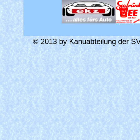
© 2013 by Kanuabteilung der SV