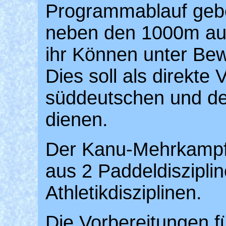
Programmablauf gebe
neben den 1000m auc
ihr Können unter Bew
Dies soll als direkte 
süddeutschen und de
dienen.
Der Kanu-Mehrkampf 
aus 2 Paddeldisziplin
Athletikdisziplinen.
Die Vorbereitungen f