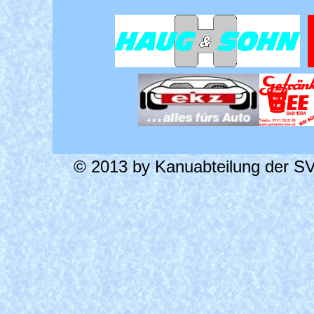
© 2013 by Kanuabteilung der SV