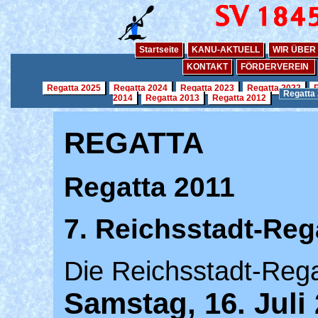
Startseite
KANU-AKTUELL
WIR ÜBER
KONTAKT
FÖRDERVEREIN
Regatta 2025
Regatta 2024
Regatta 2023
Regatta 2022
R
Regatta
2014
Regatta 2013
Regatta 2012
REGATTA
Regatta 2011
7. Reichsstadt-Reg
Die Reichsstadt-Rega
Samstag, 16. Juli