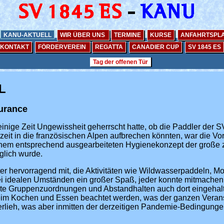
KANU-AKTUELL
WIR ÜBER UNS
TERMINE
KURSE
ANFAHRTSPL
KONTAKT
FÖRDERVEREIN
REGATTA
CANADIER CUP
SV 1845 ES
Tag der offenen Tür
L
urance
nige Zeit Ungewissheit geherrscht hatte, ob die Paddler der 
eizeit in die französischen Alpen aufbrechen könnten, war die Vo
einem entsprechend ausgearbeiteten Hygienekonzept der groß
glich wurde.
er hervorragend mit, die Aktivitäten wie Wildwasserpaddeln, Mo
i idealen Umständen ein großer Spaß, jeder konnte mitmachen, 
ste Gruppenzuordnungen und Abstandhalten auch dort eingehal
im Kochen und Essen beachtet werden, was der ganzen Verans
rlieh, was aber inmitten der derzeitigen Pandemie-Bedingunge