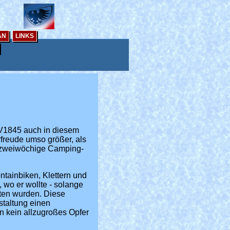
AN
LINKS
SV1845 auch in diesem
rfreude umso größer, als
e zweiwöchige Camping-
ntainbiken, Klettern und
wo er wollte - solange
ten wurden. Diese
taltung einen
n kein allzugroßes Opfer