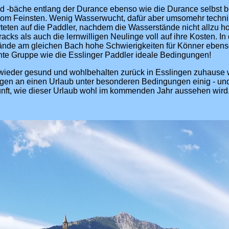
d -bäche entlang der Durance ebenso wie die Durance selbst b
om Feinsten. Wenig Wasserwucht, dafür aber umsomehr techn
teten auf die Paddler, nachdem die Wasserstände nicht allzu 
acks als auch die lernwilligen Neulinge voll auf ihre Kosten. In
tände am gleichen Bach hohe Schwierigkeiten für Könner ebenso
unte Gruppe wie die Esslinger Paddler ideale Bedingungen!
 wieder gesund und wohlbehalten zurück in Esslingen zuhause w
gen an einen Urlaub unter besonderen Bedingungen einig - u
unft, wie dieser Urlaub wohl im kommenden Jahr aussehen wird