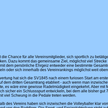
 die Chance für alle Vereinsmitglieder, sich sportlich zu betäti
cken. Dazu kommt das gemeinsame Ziel, möglichst viel Strecke 
mit dem persönliche Ehrgeiz entweder eine bestimmte Gesamts
n oder sich innerhalb des Vereinrankings möglichst weit oben 
wertung hat sich die SV1845 nach einem furiosen Start am er
auf dem dritten Gesamtrang etabliert - auch wenn man inzwisch
e, es wäre eine gewisse Radelmüdigkeit eingekehrt. Aber mit f
ich sicher ein Schlussspurt entwickeln, bei dem alle bisher gut 
mit viel Schwung in die Pedale treten werden.
halb des Vereins haben sich inzwischen die Volleyballer klar vo
nd von den Paddlern. Die Sport- und Freizeitabteilung steht a